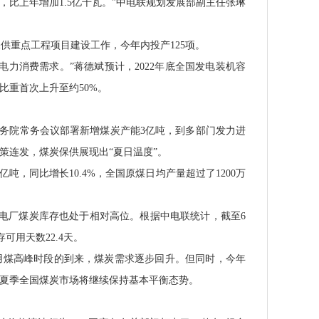
千瓦，比上年增加1.5亿千瓦。”中电联规划发展部副主任张琳
供重点工程项目建设工作，今年内投产125项。
消费需求。”蒋德斌预计，2022年底全国发电装机容
比重首次上升至约50%。
务院常务会议部署新增煤炭产能3亿吨，到多部门发力进
策连发，煤炭保供展现出“夏日温度”。
，同比增长10.4%，全国原煤日均产量超过了1200万
厂煤炭库存也处于相对高位。根据中电联统计，截至6
可用天数22.4天。
煤高峰时段的到来，煤炭需求逐步回升。但同时，今年
夏季全国煤炭市场将继续保持基本平衡态势。