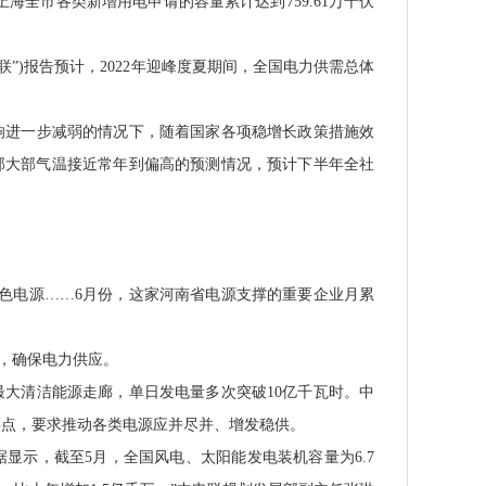
全市各类新增用电申请的容量累计达到759.61万千伏
)报告预计，2022年迎峰度夏期间，全国电力供需总体
进一步减弱的情况下，随着国家各项稳增长政策措施效
东部大部气温接近常年到偏高的预测情况，预计下半年全社
色电源……6月份，这家河南省电源支撑的重要企业月累
，确保电力供应。
清洁能源走廊，单日发电量多次突破10亿千瓦时。中
作要点，要求推动各类电源应并尽并、增发稳供。
示，截至5月，全国风电、太阳能发电装机容量为6.7