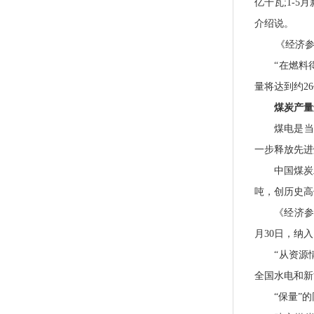
亿千瓦;1-
介绍说。
《经济参考报
“在燃料得到
量将达到约2
煤炭产量
煤电是当前我
一步释放先进
中国煤炭工业
吨，创历史高
《经济参考
月30日，纳
“从资源情
全国水电和新
“保量”的同