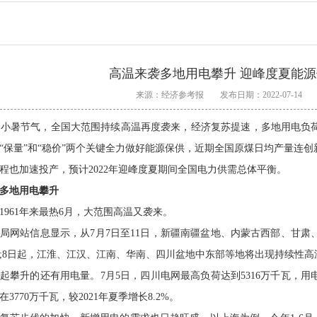
高温来袭多地用电攀升 迎峰度夏能
来源：经济参考报
发布日期：2022-07-14
小暑节气，全国大范围持续高温再度袭来，经济复苏提速，多地用电负荷
“保量”和“稳价”两个关键全力做好能源保供，近期全国原煤日均产量连
程也加速投产，预计2022年迎峰度夏期间全国电力供需总体平衡。
多地用电攀升
61年来最热6月，大范围高温又袭来。
站信息显示，从7月7日至11日，新疆南疆盆地、内蒙古西部、甘肃
;8日起，江淮、江汉、江南、华南、四川盆地中东部等地将出现持续性高
升的还有用电量。7月5日，四川电网最高负荷达到5316万千瓦，用
3770万千瓦，较2021年夏季增长8.2%。