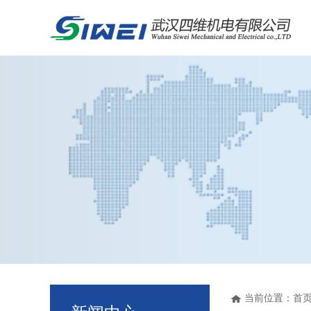
当前位置：
首