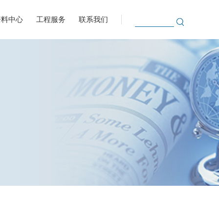
资料中心
工程服务
联系我们