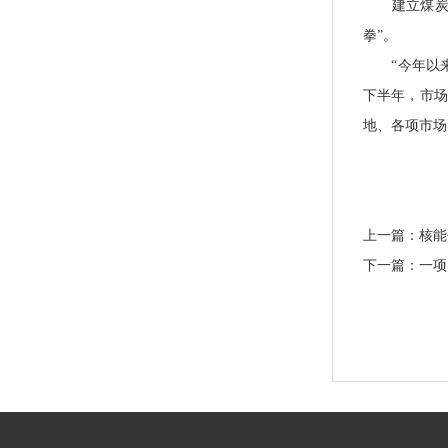
建立煤炭价
拳”。
“今年以来
下半年，市场
地、各项市场
上一篇：核能
下一篇：一项